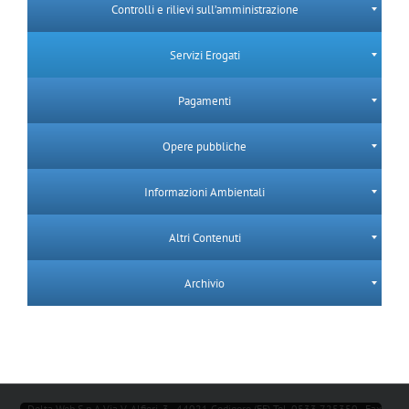
Controlli e rilievi sull’amministrazione
Servizi Erogati
Pagamenti
Opere pubbliche
Informazioni Ambientali
Altri Contenuti
Archivio
Delta Web S.p.A Via V. Alfieri, 3 - 44021 Codigoro (FE) Tel. 0533 725350 - Fax