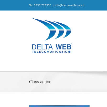
Tel. 0533 725350
|
info@deltawebferrara.it
Class action