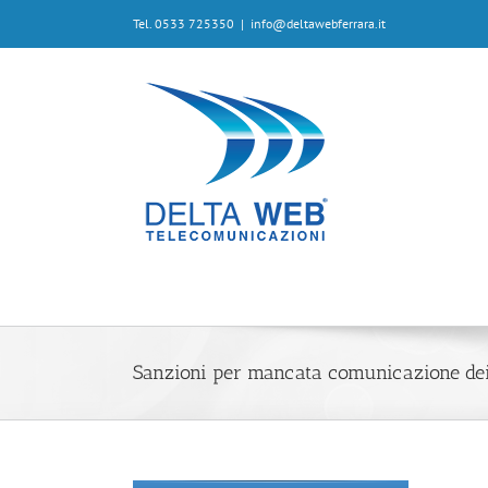
Tel. 0533 725350
|
info@deltawebferrara.it
Sanzioni per mancata comunicazione dei