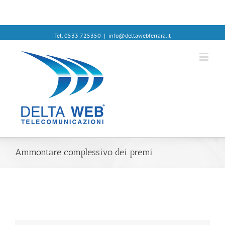
Tel. 0533 725350
|
info@deltawebferrara.it
Ammontare complessivo dei premi