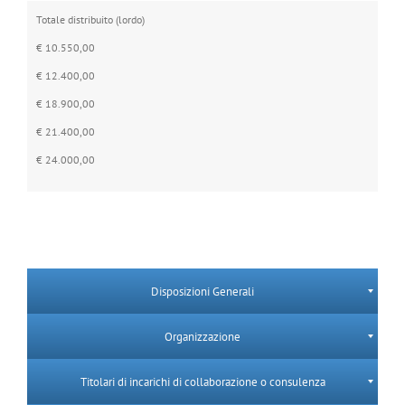
Totale distribuito (lordo)
€ 10.550,00
€ 12.400,00
€ 18.900,00
€ 21.400,00
€ 24.000,00
Disposizioni Generali
Organizzazione
Titolari di incarichi di collaborazione o consulenza