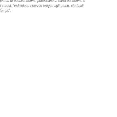
stori di pubblici servizi pubblicano la carta dei servizi o
li stessi, “
individuati i servizi erogati agli utenti, sia finali
l tempo
“.