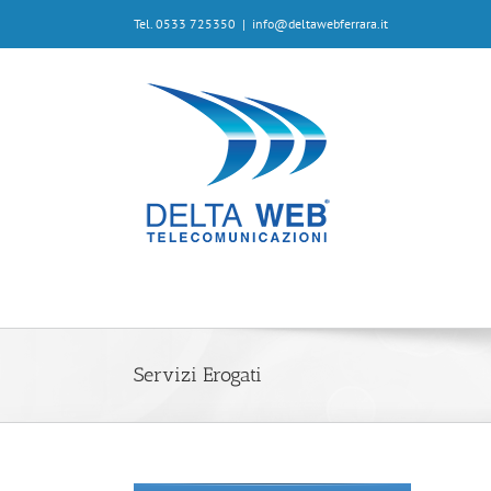
Tel. 0533 725350
|
info@deltawebferrara.it
Servizi Erogati