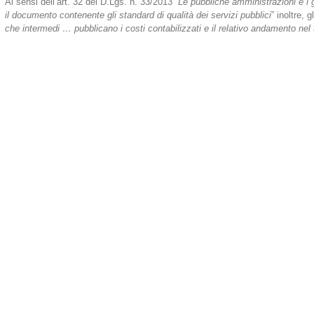
Ai sensi dell’art. 32 del D.Lgs. n. 33/2013 “
Le pubbliche amministrazioni e i ge
il documento contenente gli standard di qualità dei servizi pubblici
” inoltre, g
che intermedi … pubblicano i costi contabilizzati e il relativo andamento ne