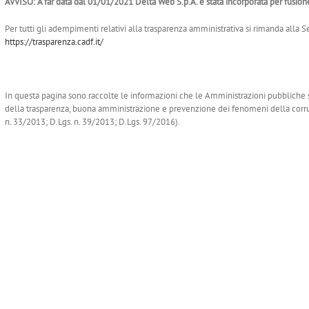
AVVISO: A far data dal 01/01/2021 Delta Web S.p.A. è stata incorporata per fusion
Per tutti gli adempimenti relativi alla trasparenza amministrativa si rimanda alla 
https://trasparenza.cadf.it/
In questa pagina sono raccolte le informazioni che le Amministrazioni pubbliche so
della trasparenza, buona amministrazione e prevenzione dei fenomeni della corruz
n. 33/2013; D.Lgs. n. 39/2013; D.Lgs. 97/2016).