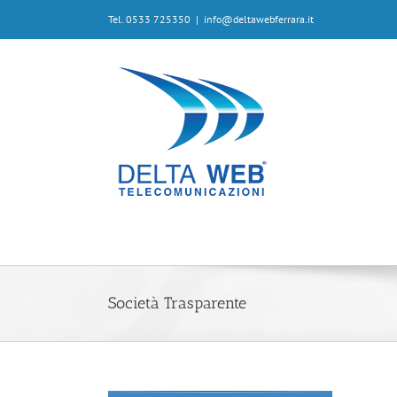
Tel. 0533 725350
|
info@deltawebferrara.it
Società Trasparente