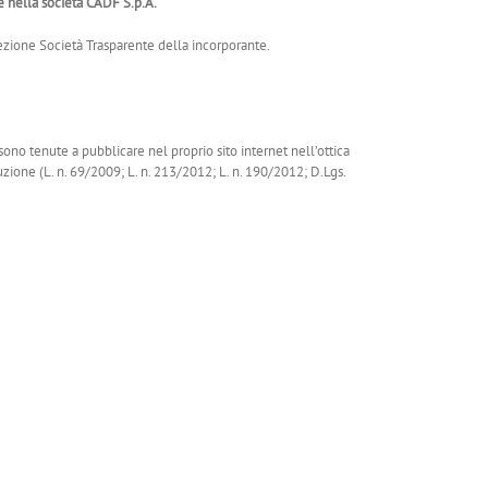
e nella società CADF S.p.A.
Sezione Società Trasparente della incorporante.
no tenute a pubblicare nel proprio sito internet nell’ottica
ione (L. n. 69/2009; L. n. 213/2012; L. n. 190/2012; D.Lgs.