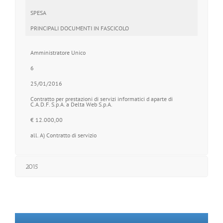
SPESA
PRINCIPALI DOCUMENTI IN FASCICOLO
Amministratore Unico
6
25/01/2016
Contratto per prestazioni di servizi informatici d aparte di
C.A.D.F. S.p.A. a Delta Web S.p.A.
€ 12.000,00
all. A) Contratto di servizio
2015