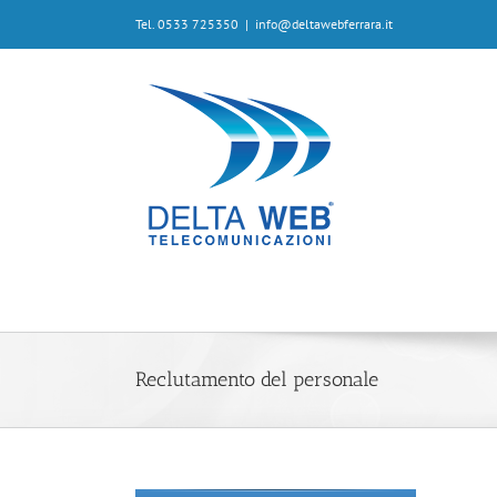
Tel. 0533 725350
|
info@deltawebferrara.it
Reclutamento del personale